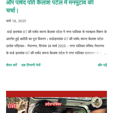
और पार्षद पति कैलाश पटेल में मनमुटाव की
चर्चा।
मार्च 18, 2025
वार्ड क्रमांक 07 की पार्षद सपना कैलाश पटेल ने नगर पालिका से स्वच्छता मिशन के
अंतर्गत हुई खरीदी का पूरा विवरण। वार्डक्रमांक 07 की पार्षद सपना कैलाश पटेल
प्रदेश पत्रिका:- नेपानगर, दिनांक 18 मार्च 2025 - नगर पालिका परिषद नेपानगर
के वार्ड क्रमांक 07 की पार्षद सपना कैलाश पटेल ने नगर पालिका प्रशासन से वर्ष
2023 और 2024 में स्वच्छता मिशन के तहत खरीदे गए सभी उपकरणों का लिखित
शेयर करें
एक टिप्पणी भेजें
और पढ़ें
ब्यौरा देने की मांग की है। नगर पालिका द्वारा स्वच्छता अभियान के तहत हर साल
लाखों रुपये खर्च किए जाते हैं, लेकिन नगर में सफाई व्यवस्था में अपेक्षित सुधार नहीं
दिख रहा है। ऐसे में यह जानना जरूरी हो जाता है कि पिछले दो वर्षों में स्वच्छता
मिशन के तहत कितनी राशि खर्च हुई, किन-किन उपकरणों की खरीदी हुई, उनकी
गुणवत्ता क्या है, वे वर्तमान में कहां उपयोग हो रहे हैं, और उनके रखरखाव की क्या
व्यवस्था है। पार्षद सपना कैलाश पटेल ने प्रशासन को एक आधिकारिक पत्र
सौंपकर यह जानकारी सार्वजनिक करने की मांग की है। उन्होंने कहा कि नगर के