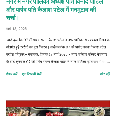
नगर में नगर पालिका अध्यक्ष पति विनोद पाटिल
और पार्षद पति कैलाश पटेल में मनमुटाव की
चर्चा।
मार्च 18, 2025
वार्ड क्रमांक 07 की पार्षद सपना कैलाश पटेल ने नगर पालिका से स्वच्छता मिशन के
अंतर्गत हुई खरीदी का पूरा विवरण। वार्डक्रमांक 07 की पार्षद सपना कैलाश पटेल
प्रदेश पत्रिका:- नेपानगर, दिनांक 18 मार्च 2025 - नगर पालिका परिषद नेपानगर
के वार्ड क्रमांक 07 की पार्षद सपना कैलाश पटेल ने नगर पालिका प्रशासन से वर्ष
2023 और 2024 में स्वच्छता मिशन के तहत खरीदे गए सभी उपकरणों का लिखित
शेयर करें
एक टिप्पणी भेजें
और पढ़ें
ब्यौरा देने की मांग की है। नगर पालिका द्वारा स्वच्छता अभियान के तहत हर साल
लाखों रुपये खर्च किए जाते हैं, लेकिन नगर में सफाई व्यवस्था में अपेक्षित सुधार नहीं
दिख रहा है। ऐसे में यह जानना जरूरी हो जाता है कि पिछले दो वर्षों में स्वच्छता
मिशन के तहत कितनी राशि खर्च हुई, किन-किन उपकरणों की खरीदी हुई, उनकी
गुणवत्ता क्या है, वे वर्तमान में कहां उपयोग हो रहे हैं, और उनके रखरखाव की क्या
व्यवस्था है। पार्षद सपना कैलाश पटेल ने प्रशासन को एक आधिकारिक पत्र