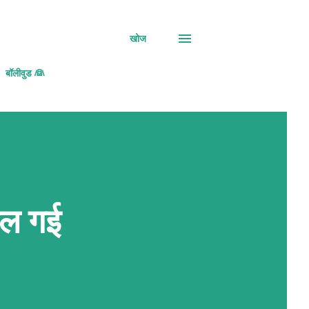
खोज
बॉलीवुड 👰
मिल गई