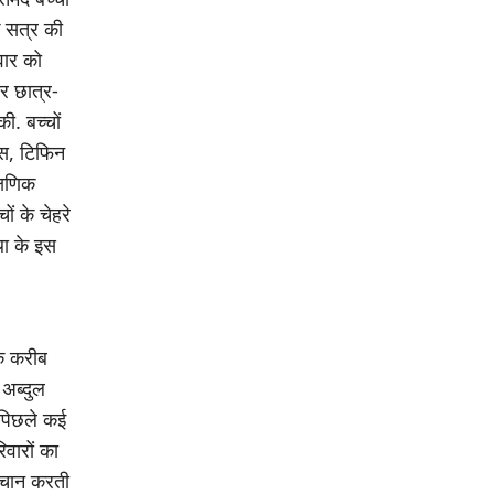
क सत्र की
वार को
 छात्र-
ी. बच्चों
क्स, टिफिन
्षणिक
ं के चेहरे
था के इस
के करीब
 अब्दुल
 पिछले कई
िवारों का
पहचान करती