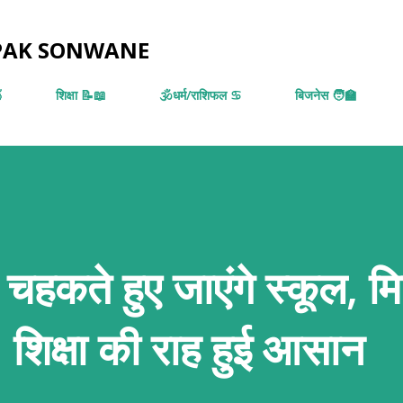
सीधे मुख्य सामग्री पर जाएं
EPAK SONWANE

शिक्षा 📝📖
🕉️धर्म/राशिफल ♋
बिजनेस 🧑‍🏫
्चे चहकते हुए जाएंगे स्कूल, 
शिक्षा की राह हुई आसान