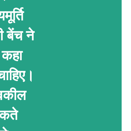
ूर्ति
 बेंच ने
े कहा
 चाहिए।
 "वकील
कते