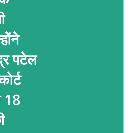
ी
ोंने
द्र पटेल
ोर्ट
ने 18
ी