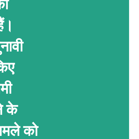
को
ैं।
नावी
किए
मी
े के
ामले को