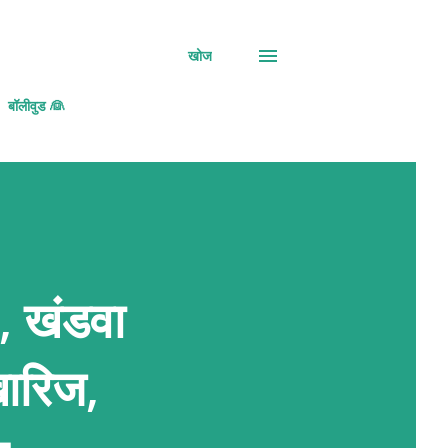
खोज
बॉलीवुड 👰
, खंडवा
खारिज,