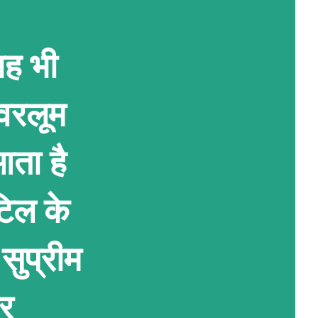
यह भी
ावरलूम
ता है
टिल के
सुप्रीम
ार