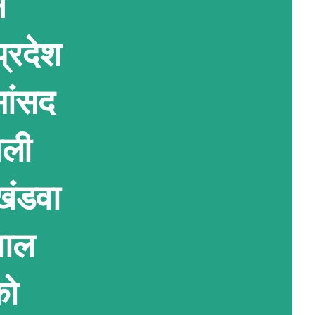
न
प्रदेश
सांसद
ाली
खंडवा
वाल
को