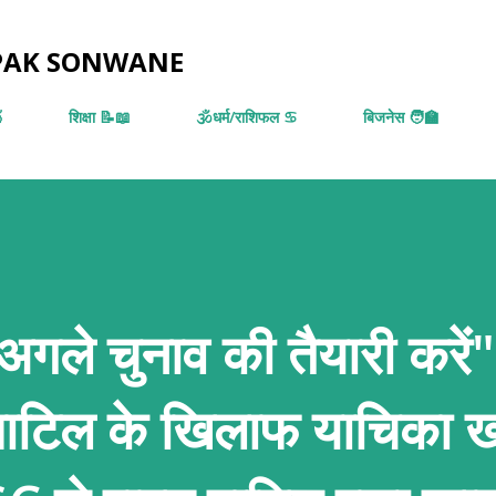
सीधे मुख्य सामग्री पर जाएं
EPAK SONWANE

शिक्षा 📝📖
🕉️धर्म/राशिफल ♋
बिजनेस 🧑‍🏫
गले चुनाव की तैयारी करें"
र पाटिल के खिलाफ याचिका 