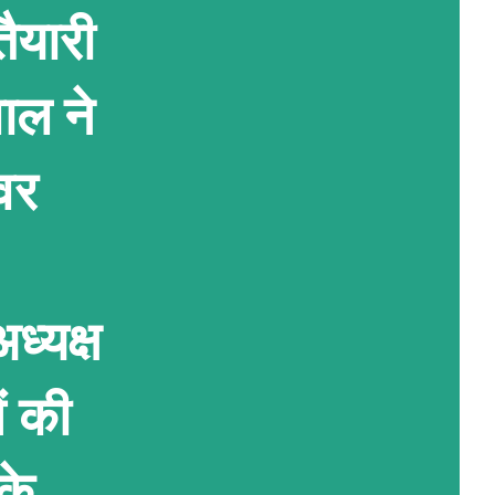
ैयारी
ाल ने
वर
ध्यक्ष
ं की
के