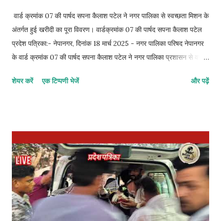
वार्ड क्रमांक 07 की पार्षद सपना कैलाश पटेल ने नगर पालिका से स्वच्छता मिशन के
अंतर्गत हुई खरीदी का पूरा विवरण। वार्डक्रमांक 07 की पार्षद सपना कैलाश पटेल
प्रदेश पत्रिका:- नेपानगर, दिनांक 18 मार्च 2025 - नगर पालिका परिषद नेपानगर
के वार्ड क्रमांक 07 की पार्षद सपना कैलाश पटेल ने नगर पालिका प्रशासन से वर्ष
2023 और 2024 में स्वच्छता मिशन के तहत खरीदे गए सभी उपकरणों का लिखित
शेयर करें
एक टिप्पणी भेजें
और पढ़ें
ब्यौरा देने की मांग की है। नगर पालिका द्वारा स्वच्छता अभियान के तहत हर साल
लाखों रुपये खर्च किए जाते हैं, लेकिन नगर में सफाई व्यवस्था में अपेक्षित सुधार नहीं
दिख रहा है। ऐसे में यह जानना जरूरी हो जाता है कि पिछले दो वर्षों में स्वच्छता
मिशन के तहत कितनी राशि खर्च हुई, किन-किन उपकरणों की खरीदी हुई, उनकी
गुणवत्ता क्या है, वे वर्तमान में कहां उपयोग हो रहे हैं, और उनके रखरखाव की क्या
व्यवस्था है। पार्षद सपना कैलाश पटेल ने प्रशासन को एक आधिकारिक पत्र
सौंपकर यह जानकारी सार्वजनिक करने की मांग की है। उन्होंने कहा कि नगर के
नागरिकों को यह जानने का हक है कि स्वच्छता अभियान के लिए दिए गए सरकारी
बजट का सही उपयोग हुआ ह...