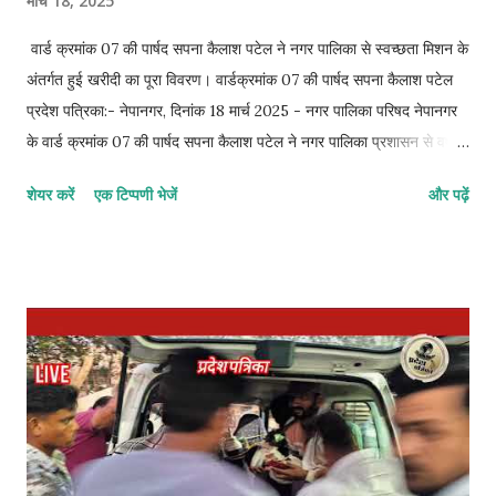
मार्च 18, 2025
वार्ड क्रमांक 07 की पार्षद सपना कैलाश पटेल ने नगर पालिका से स्वच्छता मिशन के
अंतर्गत हुई खरीदी का पूरा विवरण। वार्डक्रमांक 07 की पार्षद सपना कैलाश पटेल
प्रदेश पत्रिका:- नेपानगर, दिनांक 18 मार्च 2025 - नगर पालिका परिषद नेपानगर
के वार्ड क्रमांक 07 की पार्षद सपना कैलाश पटेल ने नगर पालिका प्रशासन से वर्ष
2023 और 2024 में स्वच्छता मिशन के तहत खरीदे गए सभी उपकरणों का लिखित
शेयर करें
एक टिप्पणी भेजें
और पढ़ें
ब्यौरा देने की मांग की है। नगर पालिका द्वारा स्वच्छता अभियान के तहत हर साल
लाखों रुपये खर्च किए जाते हैं, लेकिन नगर में सफाई व्यवस्था में अपेक्षित सुधार नहीं
दिख रहा है। ऐसे में यह जानना जरूरी हो जाता है कि पिछले दो वर्षों में स्वच्छता
मिशन के तहत कितनी राशि खर्च हुई, किन-किन उपकरणों की खरीदी हुई, उनकी
गुणवत्ता क्या है, वे वर्तमान में कहां उपयोग हो रहे हैं, और उनके रखरखाव की क्या
व्यवस्था है। पार्षद सपना कैलाश पटेल ने प्रशासन को एक आधिकारिक पत्र
सौंपकर यह जानकारी सार्वजनिक करने की मांग की है। उन्होंने कहा कि नगर के
नागरिकों को यह जानने का हक है कि स्वच्छता अभियान के लिए दिए गए सरकारी
बजट का सही उपयोग हुआ ह...