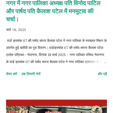
नगर में नगर पालिका अध्यक्ष पति विनोद पाटिल
और पार्षद पति कैलाश पटेल में मनमुटाव की
चर्चा।
मार्च 18, 2025
वार्ड क्रमांक 07 की पार्षद सपना कैलाश पटेल ने नगर पालिका से स्वच्छता मिशन के
अंतर्गत हुई खरीदी का पूरा विवरण। वार्डक्रमांक 07 की पार्षद सपना कैलाश पटेल
प्रदेश पत्रिका:- नेपानगर, दिनांक 18 मार्च 2025 - नगर पालिका परिषद नेपानगर
के वार्ड क्रमांक 07 की पार्षद सपना कैलाश पटेल ने नगर पालिका प्रशासन से वर्ष
2023 और 2024 में स्वच्छता मिशन के तहत खरीदे गए सभी उपकरणों का लिखित
शेयर करें
एक टिप्पणी भेजें
और पढ़ें
ब्यौरा देने की मांग की है। नगर पालिका द्वारा स्वच्छता अभियान के तहत हर साल
लाखों रुपये खर्च किए जाते हैं, लेकिन नगर में सफाई व्यवस्था में अपेक्षित सुधार नहीं
दिख रहा है। ऐसे में यह जानना जरूरी हो जाता है कि पिछले दो वर्षों में स्वच्छता
मिशन के तहत कितनी राशि खर्च हुई, किन-किन उपकरणों की खरीदी हुई, उनकी
गुणवत्ता क्या है, वे वर्तमान में कहां उपयोग हो रहे हैं, और उनके रखरखाव की क्या
व्यवस्था है। पार्षद सपना कैलाश पटेल ने प्रशासन को एक आधिकारिक पत्र